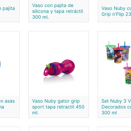
Vaso con pajita de
 pajita
Vaso Nuby c
silicona y tapa retráctil
Grip n'Flip 2
300 ml.
on asas
Vaso Nuby gator grip
Set Nuby 3 
na
sport tapa retractil 450
Decorados co
ml.
300 ml