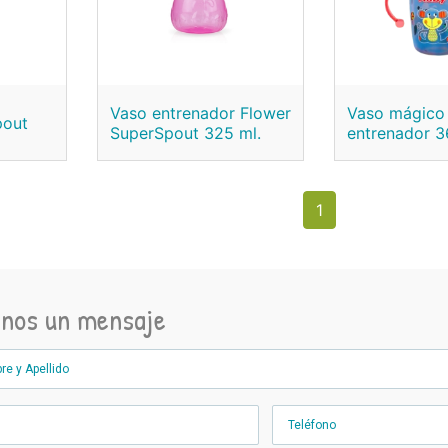
Vaso entrenador Flower
Vaso mágico
pout
SuperSpout 325 ml.
entrenador 3
1
anos un mensaje