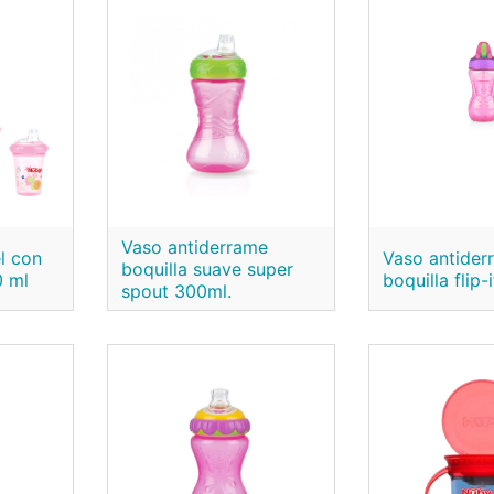
Vaso antiderrame
l con
Vaso antider
boquilla suave super
0 ml
boquilla flip-
spout 300ml.