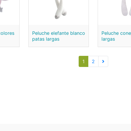
colores
Peluche elefante blanco
Peluche cone
patas largas
largas
1
2