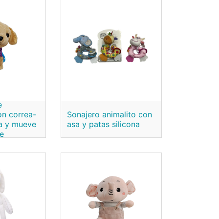
e
on correa-
Sonajero animalito con
a y mueve
asa y patas silicona
ge