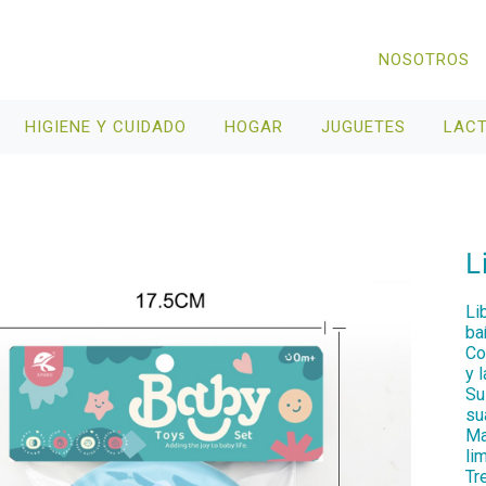
NOSOTROS
HIGIENE Y CUIDADO
HOGAR
JUGUETES
LAC
L
Li
ba
Co
y 
Su
su
Ma
lim
Tr