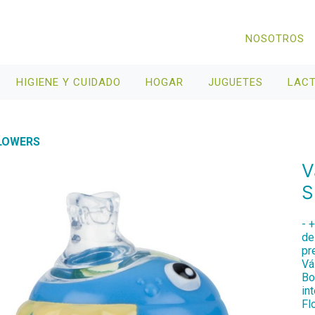
NOSOTROS
HIGIENE Y CUIDADO
HOGAR
JUGUETES
LAC
LOWERS
V
S
- 
de
pr
Vá
Bo
in
Fl