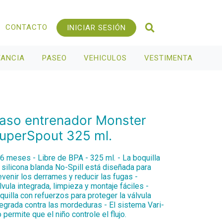
CONTACTO
INICIAR SESIÓN
TANCIA
PASEO
VEHICULOS
VESTIMENTA
aso entrenador Monster
uperSpout 325 ml.
+6 meses - Libre de BPA - 325 ml. - La boquilla
 silicona blanda No-Spill está diseñada para
evenir los derrames y reducir las fugas -
lvula integrada, limpieza y montaje fáciles -
quilla con refuerzos para proteger la válvula
tegrada contra las mordeduras - El sistema Vari-
o permite que el niño controle el flujo.